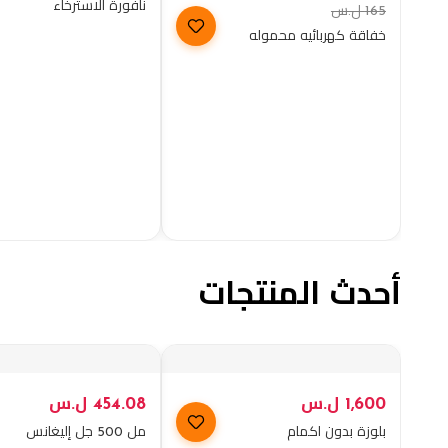
نافورة الاسترخاء
165
ل.س
خفاقة كهربائيه محموله
أحدث المنتجات
1,600
ل.س
454.08
ل.س
بلوزة بدون اكمام
مل 500 جل إليغانس