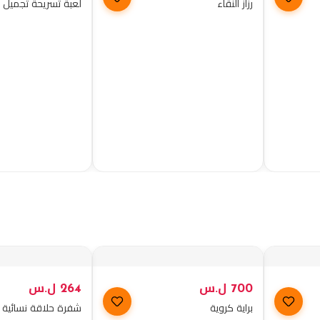
رزاز النقاء
لعبة تسريحة تجميل ل
700
ل.س
264
ل.س
براية كروية