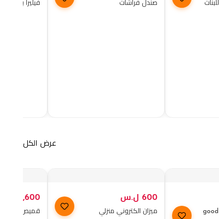
لبنات
صندل فراشات
فيليرا بيرفمس
عرض الكل
600
ل.س
2,600
ل.س
شفرة حلاقة نسائية good
ميزان الكتروني منزلي
قميص بربطة جا