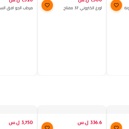
1,500
ل.س
1,320
ل.س
نة
اورغ الكتروني 37 مفتاح
مرطب الجو افق الس
336.6
ل.س
3,750
ل.س