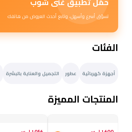
حمّل تطبيق غنى شوب
تسوّق أسرع وأسهل، وتابع أحدث العروض من هاتفك
الفئات
أجهزة كهربائية
عطور
التجميل والعناية بالبشرة
المنتجات المميزة