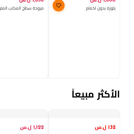
1,600
ل.س
1,056
ل.س
بلوزة بدون اكمام
مروحة سطح المكتب الملو
الأكثر مبيعاً
132
ل.س
1,122
ل.س